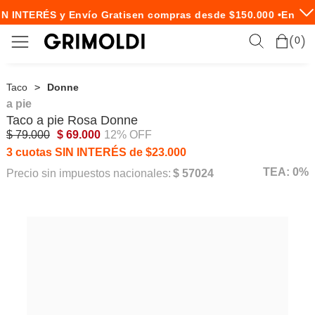
N INTERÉS y Envío Gratis
en compras desde $150.000 •
Envío 
0
Taco
Donne
a pie
Taco
a pie
Rosa Donne
$ 79.000
$ 69.000
12% OFF
3 cuotas SIN INTERÉS de $23.000
TEA: 0%
Precio sin impuestos nacionales:
$ 57024