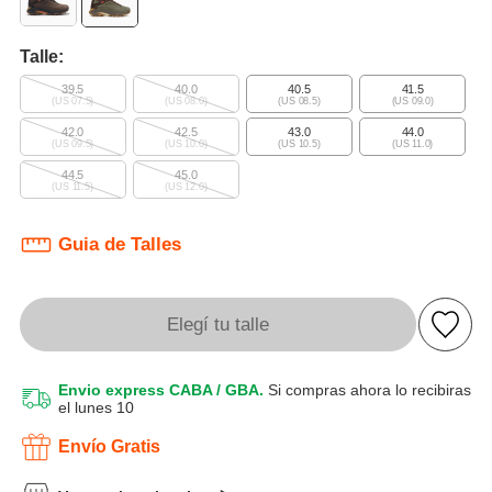
Talle:
39.5
40.0
40.5
41.5
(US 07.5)
(US 08.0)
(US 08.5)
(US 09.0)
42.0
42.5
43.0
44.0
(US 09.5)
(US 10.0)
(US 10.5)
(US 11.0)
44.5
45.0
(US 11.5)
(US 12.0)
Guia de Talles
Elegí tu talle
Envio express CABA / GBA.
Si compras ahora lo recibiras
el lunes 10
Envío Gratis