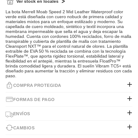
Ver stock en locales
La bota Merrell Moab Speed 2 Mid Leather Waterproof color
verde está diseñada con cuero nobuck de primera calidad y
materiales mixtos para un enfoque estilizado y moderno. Su
capellada de cuero moldeado, sintético y textil incorpora una
membrana impermeable que sella el agua y deja escapar la
humedad. Cuenta con cordones 100% reciclados, forro de malla
transpirable y cubierta de plantilla de malla con tratamiento
Cleansport NXT™ para el control natural de olores. La plantilla
extraíble de EVA 50 % reciclada se combina con la tecnología
FlexPlate™, que aporta rigidez torsional, estabilidad lateral y
flexibilidad en el antepié, mientras la entresuela FloatPro™
brinda comodidad ligera y duradera. El suelín Vibram TC5+ está
diseñado para aumentar la tracción y eliminar residuos con cada
paso.
COMPRA PROTEGIDA
FORMAS DE PAGO
ENVÍOS
CAMBIOS