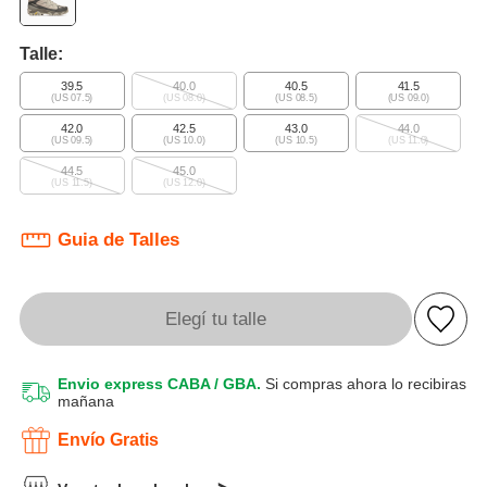
Talle:
39.5
40.0
40.5
41.5
(US 07.5)
(US 08.0)
(US 08.5)
(US 09.0)
42.0
42.5
43.0
44.0
(US 09.5)
(US 10.0)
(US 10.5)
(US 11.0)
44.5
45.0
(US 11.5)
(US 12.0)
Guia de Talles
Elegí tu talle
Envio express CABA / GBA.
Si compras ahora lo recibiras
mañana
Envío Gratis