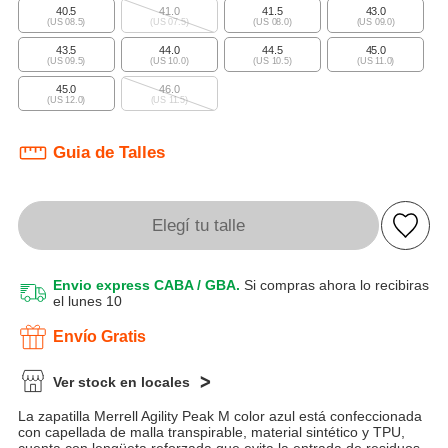
40.5
41.0
41.5
43.0
(US 08.5)
(US 07.5)
(US 08.0)
(US 09.0)
43.5
44.0
44.5
45.0
(US 09.5)
(US 10.0)
(US 10.5)
(US 11.0)
45.0
46.0
(US 12.0)
(US 11.5)
Guia de Talles
Elegí tu talle
Envio express CABA / GBA.
Si compras ahora lo recibiras
el lunes 10
Envío Gratis
Ver stock en locales
La zapatilla Merrell Agility Peak M color azul está confeccionada
con capellada de malla transpirable, material sintético y TPU,