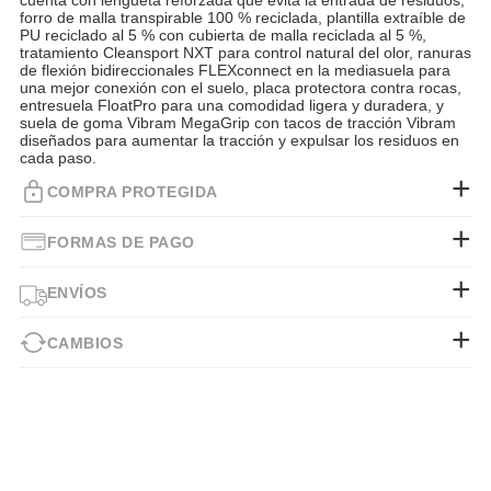
cuenta con lengüeta reforzada que evita la entrada de residuos,
forro de malla transpirable 100 % reciclada, plantilla extraíble de
PU reciclado al 5 % con cubierta de malla reciclada al 5 %,
tratamiento Cleansport NXT para control natural del olor, ranuras
de flexión bidireccionales FLEXconnect en la mediasuela para
una mejor conexión con el suelo, placa protectora contra rocas,
entresuela FloatPro para una comodidad ligera y duradera, y
suela de goma Vibram MegaGrip con tacos de tracción Vibram
diseñados para aumentar la tracción y expulsar los residuos en
cada paso.
COMPRA PROTEGIDA
FORMAS DE PAGO
ENVÍOS
CAMBIOS