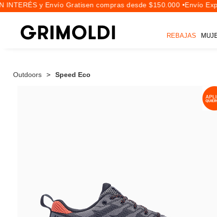
 INTERÉS y Envío Gratis
en compras desde $150.000 •
Envío Expr
REBAJAS
MUJ
Outdoors
Speed Eco