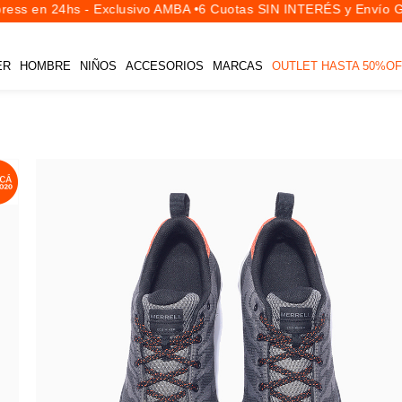
ess en 24hs - Exclusivo AMBA •
6 Cuotas SIN INTERÉS y Envío Gra
ER
HOMBRE
NIÑOS
ACCESORIOS
MARCAS
OUTLET HASTA 50%OF