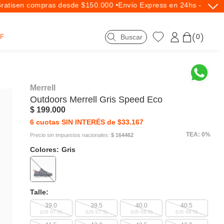
tis
en compras desde $150.000 •
Envío Express en 24hs - Exclus
0
F
Merrell
Outdoors
Merrell
Gris Speed Eco
$ 199.000
6 cuotas SIN INTERÉS de $33.167
TEA: 0%
Precio sin impuestos nacionales:
$ 164462
Colores:
Gris
Talle:
39.0
39.5
40.0
40.5
(US 07.0)
(US 07.5)
(US 08.0)
(US 08.5)