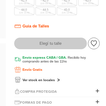
41.5
42.0
42.5
43.0
(US 09.0)
(US 09.5)
(US 10.0)
(US 10.5)
44.0
44.5
45.0
(US 11.0)
(US 11.5)
(US 12.0)
Guia de Talles
Elegí tu talle
Envio express CABA / GBA.
Recibilo hoy
comprando antes de las 11hs
Envío Gratis
Ver stock en locales
COMPRA PROTEGIDA
FORMAS DE PAGO