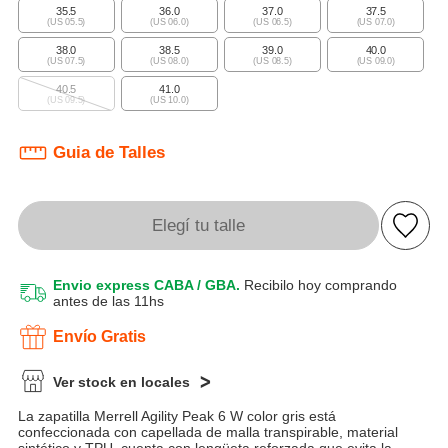
35.5
36.0
37.0
37.5
(US 05.5)
(US 06.0)
(US 06.5)
(US 07.0)
38.0
38.5
39.0
40.0
(US 07.5)
(US 08.0)
(US 08.5)
(US 09.0)
40.5
41.0
(US 09.5)
(US 10.0)
Guia de Talles
Elegí tu talle
Envio express CABA / GBA.
Recibilo hoy comprando
antes de las 11hs
Envío Gratis
Ver stock en locales
La zapatilla Merrell Agility Peak 6 W color gris está
confeccionada con capellada de malla transpirable, material