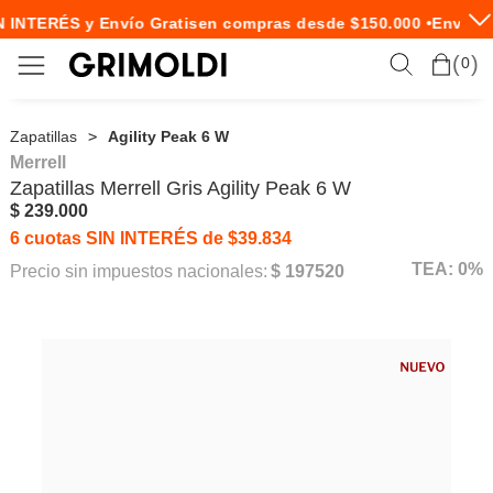
 INTERÉS y Envío Gratis
en compras desde $150.000 •
Envío E
0
Zapatillas
Agility Peak 6 W
Merrell
Zapatillas
Merrell
Gris Agility Peak 6 W
$ 239.000
6 cuotas SIN INTERÉS de $39.834
TEA: 0%
Precio sin impuestos nacionales:
$ 197520