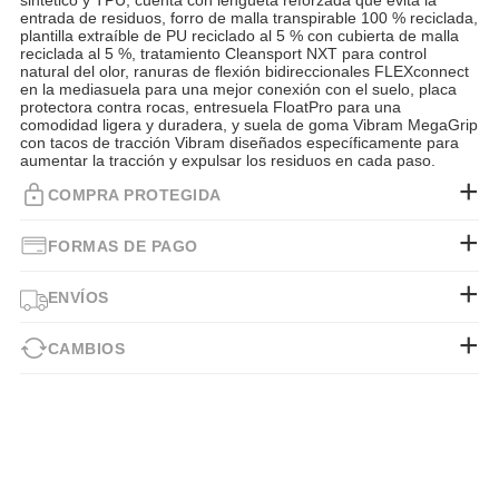
sintético y TPU, cuenta con lengüeta reforzada que evita la
entrada de residuos, forro de malla transpirable 100 % reciclada,
plantilla extraíble de PU reciclado al 5 % con cubierta de malla
reciclada al 5 %, tratamiento Cleansport NXT para control
natural del olor, ranuras de flexión bidireccionales FLEXconnect
en la mediasuela para una mejor conexión con el suelo, placa
protectora contra rocas, entresuela FloatPro para una
comodidad ligera y duradera, y suela de goma Vibram MegaGrip
con tacos de tracción Vibram diseñados específicamente para
aumentar la tracción y expulsar los residuos en cada paso.
COMPRA PROTEGIDA
FORMAS DE PAGO
ENVÍOS
CAMBIOS