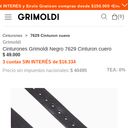
 INTERÉS y Envío Gratis
en compras desde $150.000 •
Envío E
0
Cinturones
7629 Cinturon cuero
Grimoldi
Cinturones
Grimoldi
Negro 7629 Cinturon cuero
$ 49.000
3 cuotas SIN INTERÉS de $16.334
TEA: 0%
Precio sin impuestos nacionales:
$ 40495