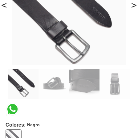
<
>
Colores:
Negro