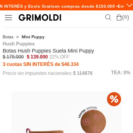
N INTERÉS y Envío Gratis
en compras desde $150.000 •
Envío E
0
Botas
Mini Puppy
Hush Puppies
Botas
Hush Puppies
Suela Mini Puppy
$ 179.000
$ 139.000
22% OFF
3 cuotas SIN INTERÉS de $46.334
TEA: 0%
Precio sin impuestos nacionales:
$ 114876