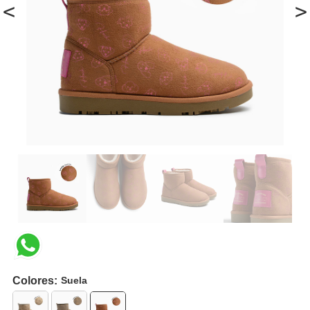
<
>
Colores:
Suela