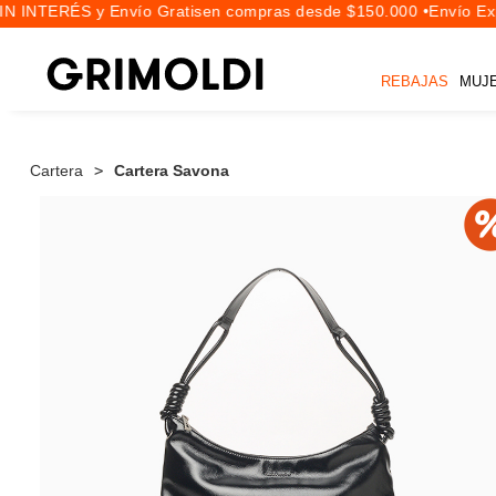
N INTERÉS y Envío Gratis
en compras desde $150.000 •
Envío Expr
REBAJAS
MUJ
Cartera
Cartera Savona