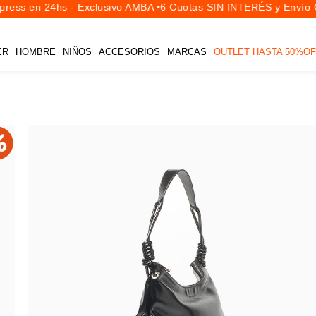
ess en 24hs - Exclusivo AMBA •
6 Cuotas SIN INTERÉS y Envío Gr
ER
HOMBRE
NIÑOS
ACCESORIOS
MARCAS
OUTLET HASTA 50%OF