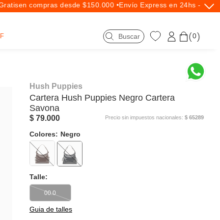
atis
en compras desde $150.000 •
Envío Express en 24hs - Exclus
0
F
Hush Puppies
Cartera
Hush Puppies
Negro Cartera
Savona
$ 79.000
Precio sin impuestos nacionales:
$ 65289
Colores:
Negro
Talle:
00.0
Guia de talles