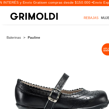
 INTERÉS y Envío Gratis
en compras desde $150.000 •
Envío Expr
REBAJAS
MUJ
Balerinas
Pauline