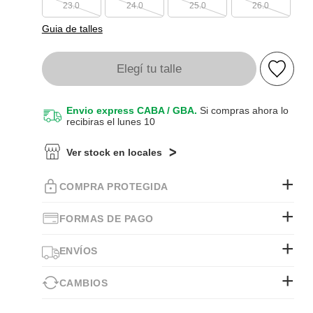
23.0
24.0
25.0
26.0
Guia de talles
Elegí tu talle
Envio express CABA / GBA.
Si compras ahora lo
recibiras el lunes 10
Ver stock en locales
COMPRA PROTEGIDA
FORMAS DE PAGO
ENVÍOS
CAMBIOS