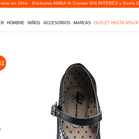
ess en 24hs - Exclusivo AMBA •
6 Cuotas SIN INTERÉS y Envío Gra
ER
HOMBRE
NIÑOS
ACCESORIOS
MARCAS
OUTLET HASTA 50%OF