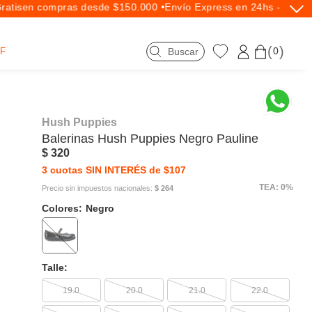
tis
en compras desde $150.000 •
Envío Express en 24hs - Exclus
0
F
Hush Puppies
Balerinas
Hush Puppies
Negro Pauline
$ 320
3 cuotas SIN INTERÉS de $107
TEA: 0%
Precio sin impuestos nacionales:
$ 264
Colores:
Negro
Talle:
19.0
20.0
21.0
22.0