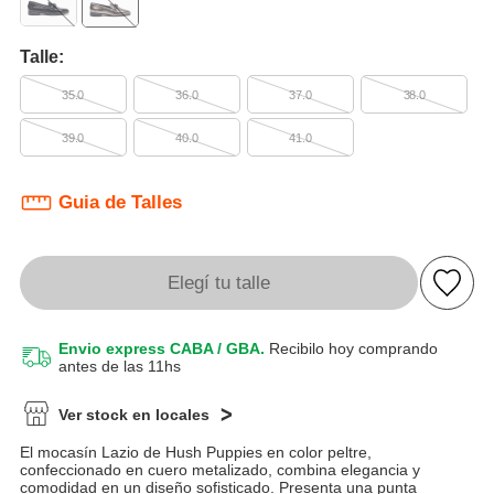
Talle:
35.0
36.0
37.0
38.0
39.0
40.0
41.0
Guia de Talles
Elegí tu talle
Envio express CABA / GBA.
Recibilo hoy comprando
antes de las 11hs
Ver stock en locales
El mocasín Lazio de Hush Puppies en color peltre,
confeccionado en cuero metalizado, combina elegancia y
comodidad en un diseño sofisticado. Presenta una punta