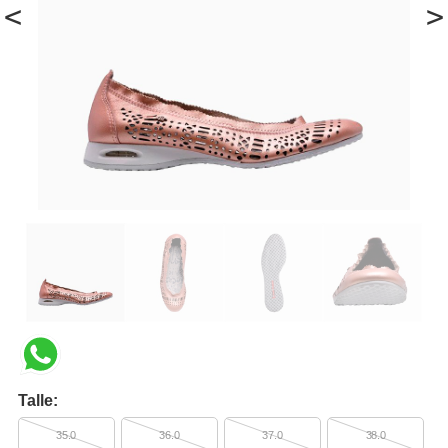
<
>
Talle:
35.0
36.0
37.0
38.0