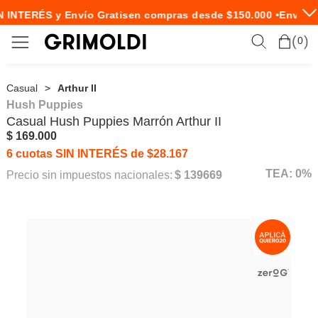
 INTERÉS y Envío Gratis
en compras desde $150.000 •
Envío E
0
Casual
Arthur II
Hush Puppies
Casual
Hush Puppies
Marrón Arthur II
$ 169.000
6 cuotas SIN INTERÉS de $28.167
TEA: 0%
Precio sin impuestos nacionales:
$ 139669