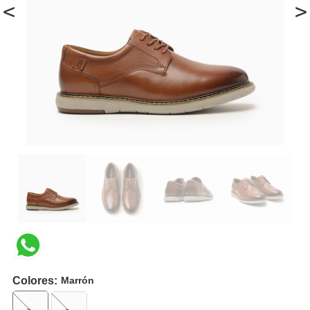
<
>
Colores:
Marrón