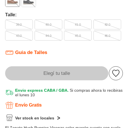
Talle:
39.0
40.0
41.0
42.0
43.0
44.0
45.0
46.0
Guia de Talles
Elegí tu talle
Envio express CABA / GBA.
Si compras ahora lo recibiras
el lunes 10
Envío Gratis
Ver stock en locales
El Zapato Hush Puppies Vicenzo color marrón cuenta con suela