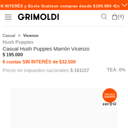
N INTERÉS y Envío Gratis
en compras desde $150.000 •
Envío 
0
Casual
Vicenzo
Hush Puppies
Casual
Hush Puppies
Marrón Vicenzo
$ 195.000
6 cuotas SIN INTERÉS de $32.500
TEA: 0%
Precio sin impuestos nacionales:
$ 161157