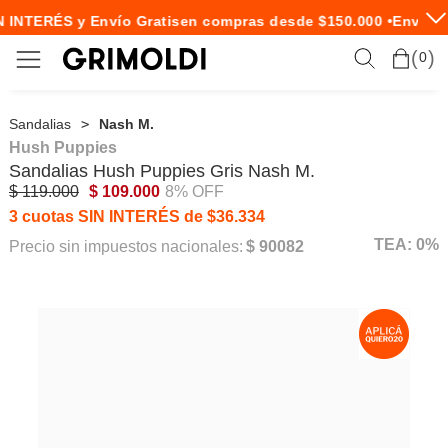
 INTERÉS y Envío Gratis
en compras desde $150.000 •
Envío E
0
Sandalias
Nash M.
Hush Puppies
Sandalias
Hush Puppies
Gris Nash M.
$ 119.000
$ 109.000
8% OFF
3 cuotas SIN INTERÉS de $36.334
TEA: 0%
Precio sin impuestos nacionales:
$ 90082