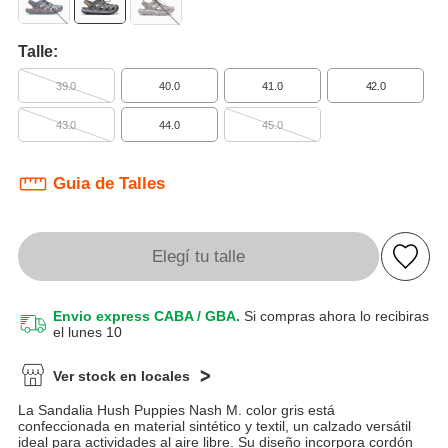
Talle:
39.0
40.0
41.0
42.0
43.0
44.0
45.0
Guia de Talles
Elegí tu talle
Envio express CABA / GBA.
Si compras ahora lo recibiras
el lunes 10
Ver stock en locales
La Sandalia Hush Puppies Nash M. color gris está
confeccionada en material sintético y textil, un calzado versátil
ideal para actividades al aire libre. Su diseño incorpora cordón