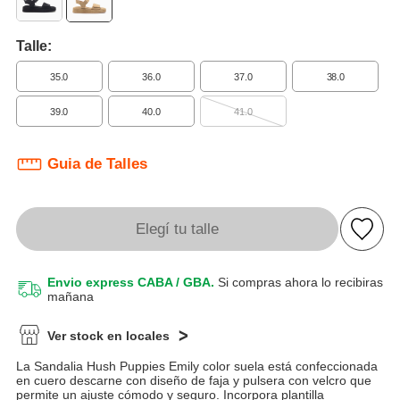
Talle:
35.0
36.0
37.0
38.0
39.0
40.0
41.0
Guia de Talles
Elegí tu talle
Envio express CABA / GBA.
Si compras ahora lo recibiras
mañana
Ver stock en locales
La Sandalia Hush Puppies Emily color suela está confeccionada
en cuero descarne con diseño de faja y pulsera con velcro que
permite un ajuste cómodo y seguro. Incorpora plantilla