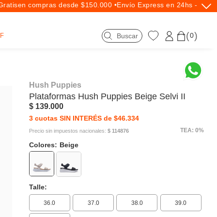
atis
en compras desde $150.000 •
Envío Express en 24hs - Exclus
0
F
Hush Puppies
Plataformas
Hush Puppies
Beige Selvi II
$ 139.000
3 cuotas SIN INTERÉS de $46.334
TEA: 0%
Precio sin impuestos nacionales:
$ 114876
Colores:
Beige
Talle:
36.0
37.0
38.0
39.0