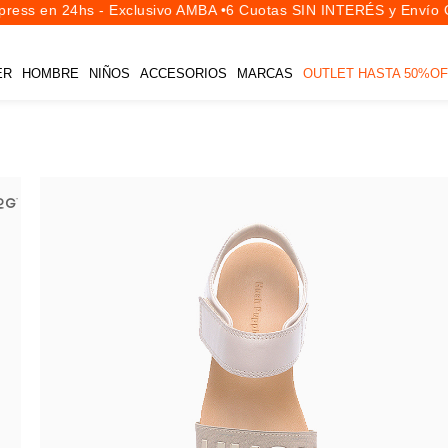
ess en 24hs - Exclusivo AMBA •
6 Cuotas SIN INTERÉS y Envío Gr
ER
HOMBRE
NIÑOS
ACCESORIOS
MARCAS
OUTLET HASTA 50%OF