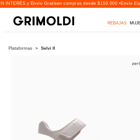
 INTERÉS y Envío Gratis
en compras desde $150.000 •
Envío Expr
REBAJAS
MUJ
Plataformas
Selvi II