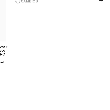
CAMBIOS
eve y
rece
ZERO
dad