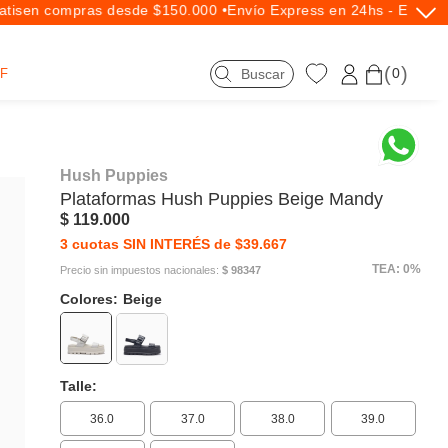
is
en compras desde $150.000 •
Envío Express en 24hs - Exclusiv
0
F
Hush Puppies
Plataformas
Hush Puppies
Beige Mandy
$ 119.000
3 cuotas SIN INTERÉS de $39.667
TEA: 0%
Precio sin impuestos nacionales:
$ 98347
Colores:
Beige
Talle:
36.0
37.0
38.0
39.0