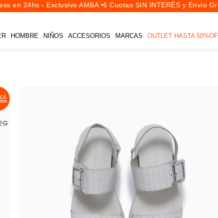
s en 24hs - Exclusivo AMBA •
6 Cuotas SIN INTERÉS y Envío Grat
ER
HOMBRE
NIÑOS
ACCESORIOS
MARCAS
OUTLET HASTA 50%OF