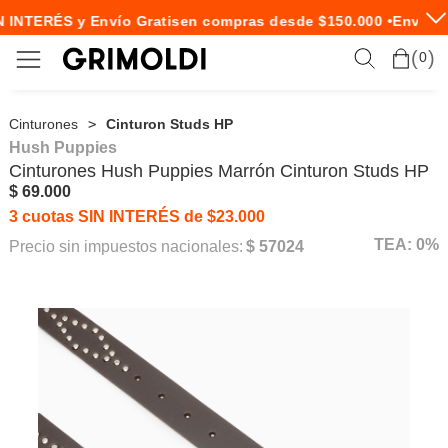
 INTERÉS y Envío Gratis
en compras desde $150.000 •
Envío E
0
Cinturones
Cinturon Studs HP
Hush Puppies
Cinturones
Hush Puppies
Marrón Cinturon Studs HP
$ 69.000
3 cuotas SIN INTERÉS de $23.000
TEA: 0%
Precio sin impuestos nacionales:
$ 57024