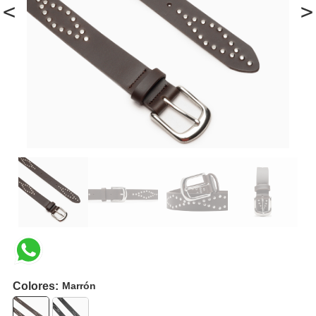
<
>
Colores:
Marrón