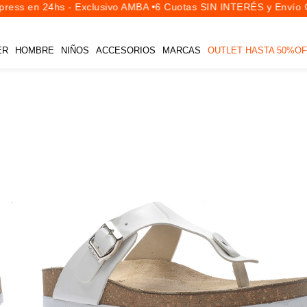
ess en 24hs - Exclusivo AMBA •
6 Cuotas SIN INTERÉS y Envío Gr
ER
HOMBRE
NIÑOS
ACCESORIOS
MARCAS
OUTLET HASTA 50%OF