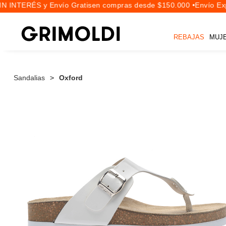
N INTERÉS y Envío Gratis
en compras desde $150.000 •
Envío Expr
REBAJAS
MUJ
Sandalias
Oxford