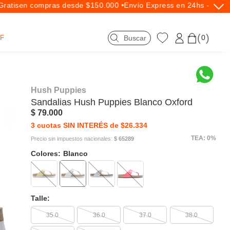
atis
en compras desde $150.000 •
Envío Express en 24hs - Exclus
0
F
Hush Puppies
Sandalias
Hush Puppies
Blanco Oxford
$ 79.000
3 cuotas SIN INTERÉS de $26.334
TEA: 0%
Precio sin impuestos nacionales:
$ 65289
Colores:
Blanco
Talle:
35.0
36.0
37.0
38.0