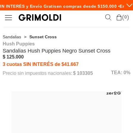
N INTERÉS y Envío Gratis
en compras desde $150.000 •
Envío 
0
Sandalias
Sunset Cross
Hush Puppies
Sandalias
Hush Puppies
Negro Sunset Cross
$ 125.000
3 cuotas SIN INTERÉS de $41.667
TEA: 0%
Precio sin impuestos nacionales:
$ 103305