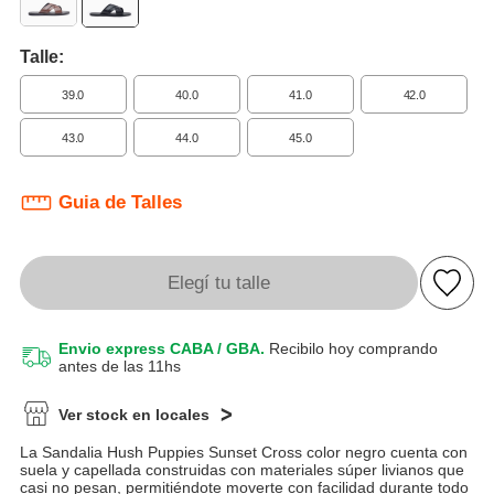
Talle:
39.0
40.0
41.0
42.0
43.0
44.0
45.0
Guia de Talles
Elegí tu talle
Envio express CABA / GBA.
Recibilo hoy comprando
antes de las 11hs
Ver stock en locales
La Sandalia Hush Puppies Sunset Cross color negro cuenta con
suela y capellada construidas con materiales súper livianos que
casi no pesan, permitiéndote moverte con facilidad durante todo