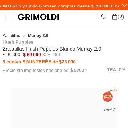
 INTERÉS y Envío Gratis
en compras desde $150.000 •
Envío E
0
Zapatillas
Murray 2.0
Hush Puppies
Zapatillas
Hush Puppies
Blanco Murray 2.0
$ 99.000
$ 69.000
30% OFF
3 cuotas SIN INTERÉS de $23.000
TEA: 0%
Precio sin impuestos nacionales:
$ 57024