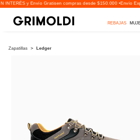
N INTERÉS y Envío Gratis
en compras desde $150.000 •
Envío Expr
REBAJAS
MUJ
Zapatillas
Ledger