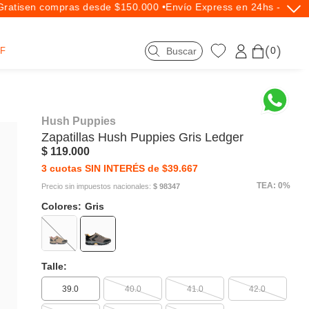
atis
en compras desde $150.000 •
Envío Express en 24hs - Exclus
0
F
Hush Puppies
Zapatillas
Hush Puppies
Gris Ledger
$ 119.000
3 cuotas SIN INTERÉS de $39.667
TEA: 0%
Precio sin impuestos nacionales:
$ 98347
Colores:
Gris
Talle:
39.0
40.0
41.0
42.0