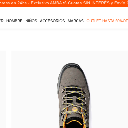
ess en 24hs - Exclusivo AMBA •
6 Cuotas SIN INTERÉS y Envío Gr
ER
HOMBRE
NIÑOS
ACCESORIOS
MARCAS
OUTLET HASTA 50%OF