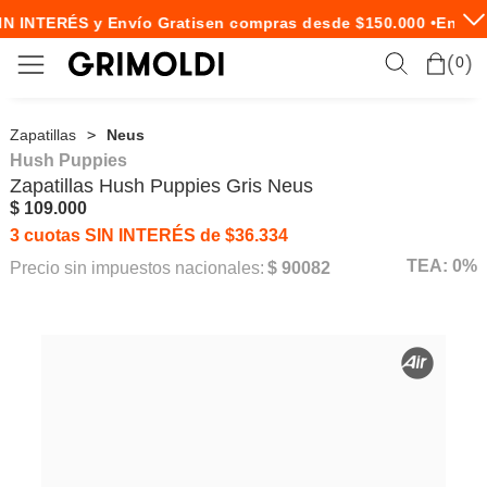
N INTERÉS y Envío Gratis
en compras desde $150.000 •
Envío 
0
Zapatillas
Neus
Hush Puppies
Zapatillas
Hush Puppies
Gris Neus
$ 109.000
3 cuotas SIN INTERÉS de $36.334
TEA: 0%
Precio sin impuestos nacionales:
$ 90082