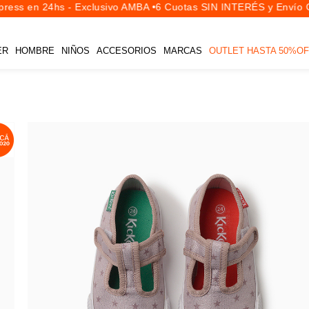
ess en 24hs - Exclusivo AMBA •
6 Cuotas SIN INTERÉS y Envío Gr
ER
HOMBRE
NIÑOS
ACCESORIOS
MARCAS
OUTLET HASTA 50%OF