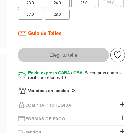
23.0
24.0
25.0
26.0
27.0
28.0
Guia de Talles
Elegí tu talle
Envio express CABA / GBA.
Si compras ahora lo
recibiras el lunes 10
Ver stock en locales
COMPRA PROTEGIDA
FORMAS DE PAGO
ENVÍOS