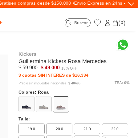
atis
en compras desde $150.000 •
Envío Express en 24hs - Exclus
0
F
Kickers
Guillermina
Kickers
Rosa Mercedes
$ 59.900
$ 49.000
18% OFF
3 cuotas SIN INTERÉS de $16.334
TEA: 0%
Precio sin impuestos nacionales:
$ 40495
Colores:
Rosa
Talle:
19.0
20.0
21.0
22.0