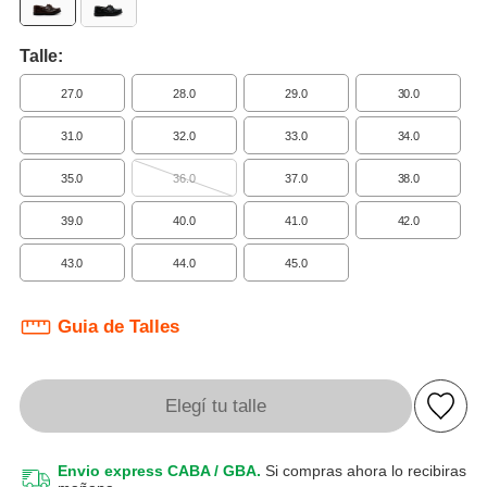
Talle:
27.0
28.0
29.0
30.0
31.0
32.0
33.0
34.0
35.0
36.0
37.0
38.0
39.0
40.0
41.0
42.0
43.0
44.0
45.0
Guia de Talles
Elegí tu talle
Envio express CABA / GBA.
Si compras ahora lo recibiras