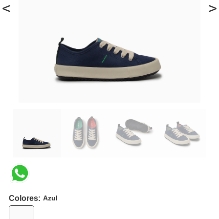
<
>
Colores:
Azul