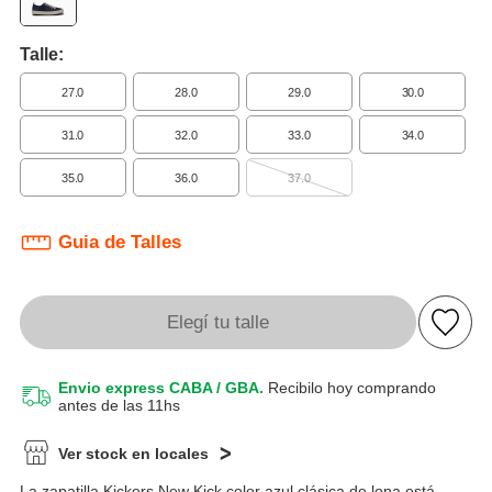
Talle:
27.0
28.0
29.0
30.0
31.0
32.0
33.0
34.0
35.0
36.0
37.0
Guia de Talles
Elegí tu talle
Envio express CABA / GBA.
Recibilo hoy comprando
antes de las 11hs
Ver stock en locales
La zapatilla Kickers New Kick color azul clásica de lona está