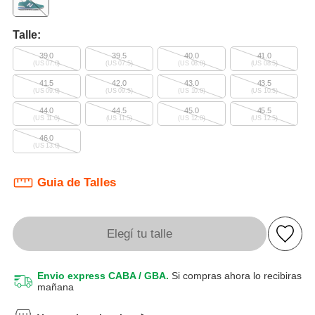
Talle:
39.0
39.5
40.0
41.0
(US 07.0)
(US 07.5)
(US 08.0)
(US 08.5)
41.5
42.0
43.0
43.5
(US 09.0)
(US 09.5)
(US 10.0)
(US 10.5)
44.0
44.5
45.0
45.5
(US 11.0)
(US 11.5)
(US 12.0)
(US 12.5)
46.0
(US 13.0)
Guia de Talles
Elegí tu talle
Envio express CABA / GBA.
Si compras ahora lo recibiras
mañana