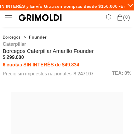
IN INTERÉS y Envío Gratis
en compras desde $150.000 •
Envío 
0
Borcegos
Founder
Caterpillar
Borcegos
Caterpillar
Amarillo Founder
$ 299.000
6 cuotas SIN INTERÉS de $49.834
TEA: 0%
Precio sin impuestos nacionales:
$ 247107