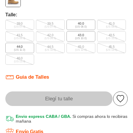
Talle:
39.0
39.5
40.0
41.0
(US 07.0)
(US 07.5)
(US 08.0)
(US 08.5)
41.5
42.0
43.0
43.5
(US 09.0)
(US 09.5)
(US 10.0)
(US 10.5)
44.0
44.5
45.0
45.5
(US 11.0)
(US 11.5)
(US 12.0)
(US 12.5)
46.0
(US 13.0)
Guia de Talles
Elegí tu talle
Envio express CABA / GBA.
Si compras ahora lo recibiras
mañana
Envío Gratis