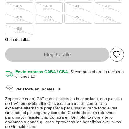
41.5
42.0
43.0
43.5
(US 09.0)
(US 09.5)
(US 10.0)
(US 10.5)
44.0
44.5
45.0
45.5
(US 11.0)
(US 11.5)
(US 12.0)
(US 12.5)
46.0
(US 13.0)
Guia de talles
Elegí tu talle
Envio express CABA / GBA.
Si compras ahora lo recibiras
el lunes 10
Ver stock en locales
Zapato de cuero CAT con elásticos en la capellada, con plantilla
de EVA removible. Slip On casual urbana de cuero. Una
excelente alternativa preparada para usar durante todo el día
sintiendo el pie seguro y cómodo. Cosido de suela reforzado
para mayor resistencia. Compra en Grimoldi E-store y te lo
enviamos a donde quieras. Aprovecha los beneficios exclusivos
de Grimoldi.com.