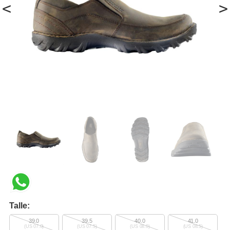
<
>
Talle:
39.0
39.5
40.0
41.0
(US 07.0)
(US 07.5)
(US 08.0)
(US 08.5)