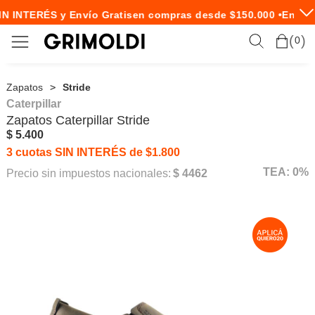
N INTERÉS y Envío Gratis
en compras desde $150.000 •
Envío 
0
Zapatos
Stride
Caterpillar
Zapatos
Caterpillar
Stride
$ 5.400
3 cuotas SIN INTERÉS de $1.800
TEA: 0%
Precio sin impuestos nacionales:
$ 4462