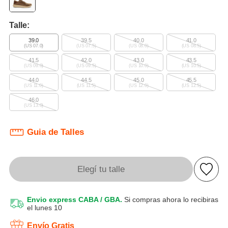
Talle:
39.0
39.5
40.0
41.0
(US 07.0)
(US 07.5)
(US 08.0)
(US 08.5)
41.5
42.0
43.0
43.5
(US 09.0)
(US 09.5)
(US 10.0)
(US 10.5)
44.0
44.5
45.0
45.5
(US 11.0)
(US 11.5)
(US 12.0)
(US 12.5)
46.0
(US 13.0)
Guia de Talles
Elegí tu talle
Envio express CABA / GBA.
Si compras ahora lo recibiras
el lunes 10
Envío Gratis