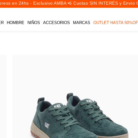
ess en 24hs - Exclusivo AMBA •
6 Cuotas SIN INTERÉS y Envío Gr
ER
HOMBRE
NIÑOS
ACCESORIOS
MARCAS
OUTLET HASTA 50%OF