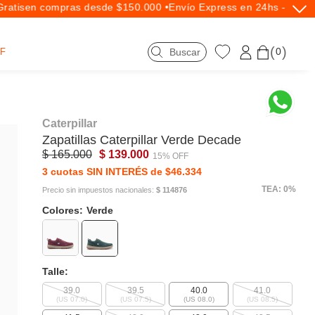
atis
en compras desde $150.000 •
Envío Express en 24hs - Exclus
0
F
Caterpillar
Zapatillas
Caterpillar
Verde Decade
$ 165.000
$ 139.000
15% OFF
3 cuotas SIN INTERÉS de $46.334
TEA: 0%
Precio sin impuestos nacionales:
$ 114876
Colores:
Verde
Talle:
39.0
39.5
40.0
41.0
(US 07.0)
(US 07.5)
(US 08.0)
(US 08.5)