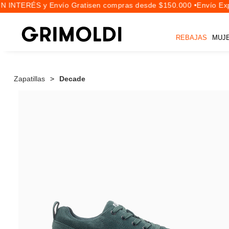
 INTERÉS y Envío Gratis
en compras desde $150.000 •
Envío Expr
REBAJAS
MUJ
Zapatillas
Decade