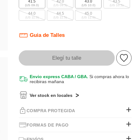
41.5
42.0
43.0
43.5
(US 09.0)
(US 09.5)
(US 10.0)
(US 10.5)
44.0
44.5
45.0
(US 11.0)
(US 11.5)
(US 12.0)
Guia de Talles
Elegí tu talle
Envio express CABA / GBA.
Si compras ahora lo
recibiras mañana
Ver stock en locales
COMPRA PROTEGIDA
FORMAS DE PAGO
ENVÍOS