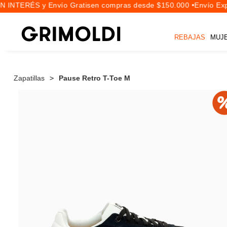
 INTERÉS y Envío Gratis
en compras desde $150.000 •
Envío Expr
REBAJAS
MUJ
Zapatillas
Pause Retro T-Toe M