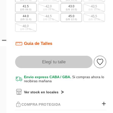
41.5
42.0
43.0
43.5
(US 09.0)
(US 09.5)
(US 10.0)
(US 10.5)
44.0
44.5
45.0
45.5
(US 11.0)
(US 11.5)
(US 12.0)
(US 12.5)
46.0
(US 13.0)
Guia de Talles
Elegí tu talle
Envio express CABA / GBA.
Si compras ahora lo
recibiras mañana
Ver stock en locales
COMPRA PROTEGIDA