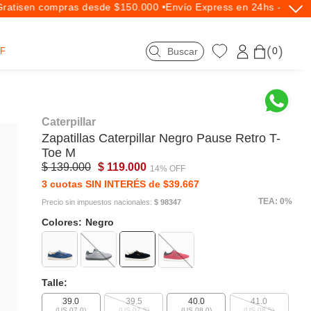
atis
en compras desde $150.000 •
Envío Express en 24hs - Exclus
0
F
Caterpillar
Zapatillas
Caterpillar
Negro Pause Retro T-
Toe M
$ 139.000
$ 119.000
14% OFF
3 cuotas SIN INTERÉS de $39.667
TEA: 0%
Precio sin impuestos nacionales:
$ 98347
Colores:
Negro
Talle:
39.0
39.5
40.0
41.0
(US 07.0)
(US 07.5)
(US 08.0)
(US 08.5)