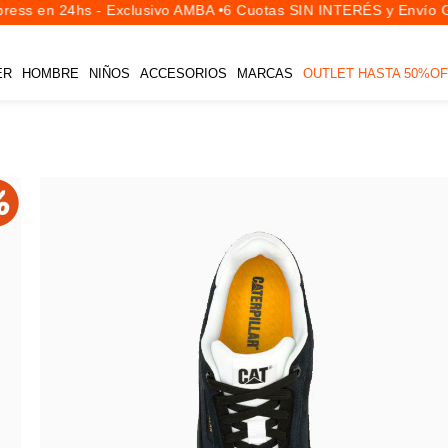
ess en 24hs - Exclusivo AMBA •
6 Cuotas SIN INTERÉS y Envío Gr
ER
HOMBRE
NIÑOS
ACCESORIOS
MARCAS
OUTLET HASTA 50%OF