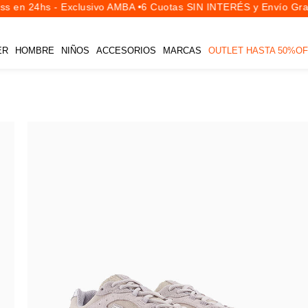
s en 24hs - Exclusivo AMBA •
6 Cuotas SIN INTERÉS y Envío Grati
ER
HOMBRE
NIÑOS
ACCESORIOS
MARCAS
OUTLET HASTA 50%OF