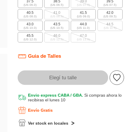
37.5
38.5
39.0
39.5
(US 06.0)
(US 06.5)
(US 07.0)
(US 07.5)
40.5
41.0
41.5
42.0
(US 08.0)
(US 08.5)
(US 09.0)
(US 09.5)
43.0
43.5
44.0
44.5
(US 10.0)
(US 10.5)
(US 11.0)
(US 11.5)
45.5
46.0
47.0
(US 12.0)
(US 12.5)
(US 13.0)
Guia de Talles
Elegí tu talle
Envio express CABA / GBA.
Si compras ahora lo
recibiras el lunes 10
Envío Gratis
Ver stock en locales