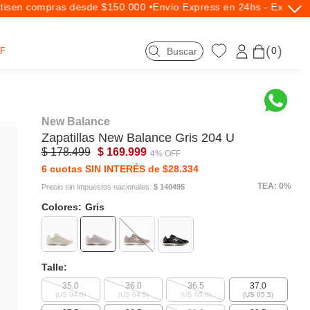
s
en compras desde $150.000 •
Envío Express en 24hs - Exclusivo
0
F
New Balance
Zapatillas
New Balance
Gris 204 U
$ 178.499
$ 169.999
4% OFF
6 cuotas SIN INTERÉS de $28.334
TEA: 0%
Precio sin impuestos nacionales:
$ 140495
Colores:
Gris
Talle:
35.0
36.0
36.5
37.0
(US 04.0)
(US 04.5)
(US 05.0)
(US 05.5)