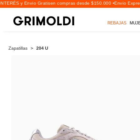
NTERÉS y Envío Gratis
en compras desde $150.000 •
Envío Expres
REBAJAS
MUJ
Zapatillas
204 U