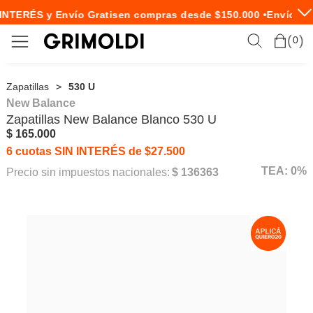
INTERÉS y Envío Gratis
en compras desde $150.000 •
Envío Exp
0
Zapatillas
530 U
New Balance
Zapatillas
New Balance
Blanco 530 U
$ 165.000
6 cuotas SIN INTERÉS de $27.500
TEA: 0%
Precio sin impuestos nacionales:
$ 136363