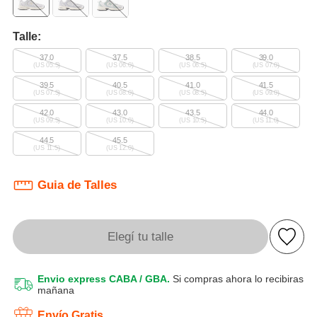
Talle:
37.0
37.5
38.5
39.0
(US 05.5)
(US 06.0)
(US 06.5)
(US 07.0)
39.5
40.5
41.0
41.5
(US 07.5)
(US 08.0)
(US 08.5)
(US 09.0)
42.0
43.0
43.5
44.0
(US 09.5)
(US 10.0)
(US 10.5)
(US 11.0)
44.5
45.5
(US 11.5)
(US 12.0)
Guia de Talles
Elegí tu talle
Envio express CABA / GBA.
Si compras ahora lo recibiras
mañana
Envío Gratis