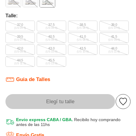
Talle:
37.0
37.5
38.5
39.0
(US 05.5)
(US 06.0)
(US 06.5)
(US 07.0)
39.5
40.5
41.0
41.5
(US 07.5)
(US 08.0)
(US 08.5)
(US 09.0)
42.0
43.0
43.5
44.0
(US 09.5)
(US 10.0)
(US 10.5)
(US 11.0)
44.5
45.5
(US 11.5)
(US 12.0)
Guia de Talles
Elegí tu talle
Envio express CABA / GBA.
Recibilo hoy comprando
antes de las 11hs
Envío Gratis