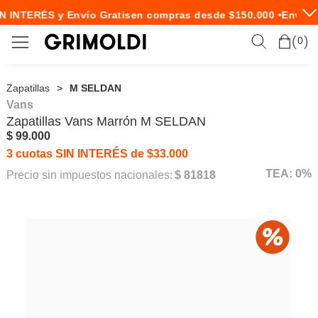
N INTERÉS y Envío Gratis
en compras desde $150.000 •
Envío E
0
Zapatillas
M SELDAN
Vans
Zapatillas
Vans
Marrón M SELDAN
$ 99.000
3 cuotas SIN INTERÉS de $33.000
TEA: 0%
Precio sin impuestos nacionales:
$ 81818