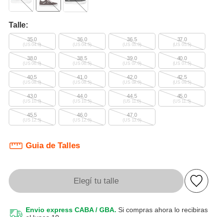
Talle:
35.0
36.0
36.5
37.0
(US 04.0)
(US 04.5)
(US 05.0)
(US 05.5)
38.0
38.5
39.0
40.0
(US 06.0)
(US 06.5)
(US 07.0)
(US 07.5)
40.5
41.0
42.0
42.5
(US 08.0)
(US 08.5)
(US 09.0)
(US 09.5)
43.0
44.0
44.5
45.0
(US 10.0)
(US 10.5)
(US 11.0)
(US 11.5)
45.5
46.0
47.0
(US 12.5)
(US 12.0)
(US 13.0)
Guia de Talles
Elegí tu talle
Envio express CABA / GBA.
Si compras ahora lo recibiras