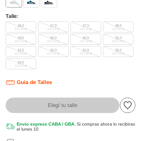
Talle:
26.0
27.0
27.5
28.0
(US 10.0)
(US 10.5)
(US 11.0)
(US 11.5)
29.0
30.0
30.5
31.0
(US 12.0)
(US 12.5)
(US 13.0)
(US 13.5)
31.5
32.0
32.5
33.0
(US 01.0)
(US 01.5)
(US 02.0)
(US 02.5)
34.0
(US 03.0)
Guia de Talles
Elegí tu talle
Envio express CABA / GBA.
Si compras ahora lo recibiras
el lunes 10