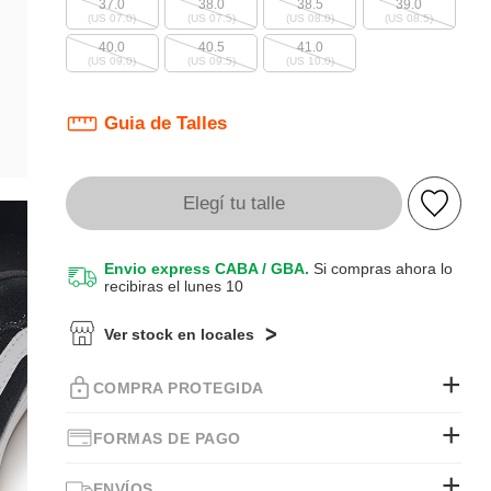
37.0
38.0
38.5
39.0
(US 07.0)
(US 07.5)
(US 08.0)
(US 08.5)
40.0
40.5
41.0
(US 09.0)
(US 09.5)
(US 10.0)
Guia de Talles
Elegí tu talle
Envio express CABA / GBA.
Si compras ahora lo
recibiras el lunes 10
Ver stock en locales
COMPRA PROTEGIDA
FORMAS DE PAGO
ENVÍOS