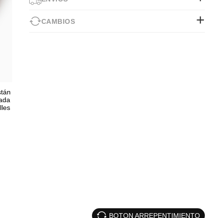
CAMBIOS
stán
zada
lles
BOTON ARREPENTIMIENTO