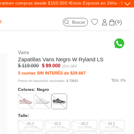
tis
en compras desde $150.000 •
Envío Express en 24hs - Exclusi
0
F
Vans
Zapatillas
Vans
Negro W Ryland LS
$ 119.000
$ 89.000
25% OFF
3 cuotas SIN INTERÉS de $29.667
TEA: 0%
Precio sin impuestos nacionales:
$ 73553
Colores:
Negro
Talle:
35.0
35.0
36.0
36.5
(US 05.0)
(US 05.5)
(US 06.0)
(US 06.5)