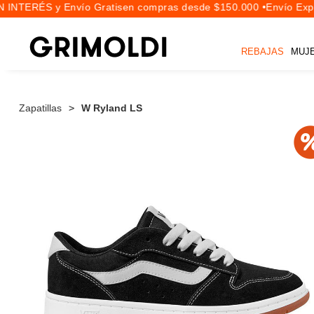
 INTERÉS y Envío Gratis
en compras desde $150.000 •
Envío Expre
REBAJAS
MUJ
Zapatillas
W Ryland LS