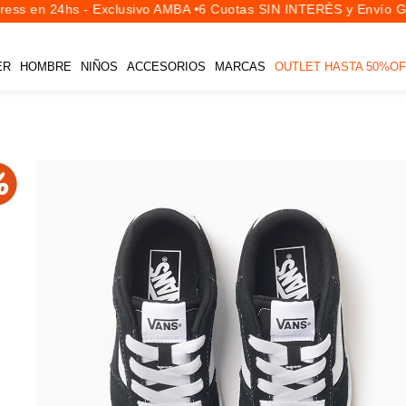
ss en 24hs - Exclusivo AMBA •
6 Cuotas SIN INTERÉS y Envío Gra
ER
HOMBRE
NIÑOS
ACCESORIOS
MARCAS
OUTLET HASTA 50%OF