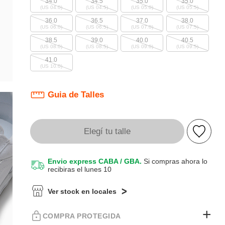
34.0
34.5
35.0
35.0
(US 04.0)
(US 04.5)
(US 05.0)
(US 05.5)
36.0
36.5
37.0
38.0
(US 06.0)
(US 06.5)
(US 07.0)
(US 07.5)
38.5
39.0
40.0
40.5
(US 08.0)
(US 08.5)
(US 09.0)
(US 09.5)
41.0
(US 10.0)
Guia de Talles
Elegí tu talle
Envio express CABA / GBA.
Si compras ahora lo
recibiras el lunes 10
Ver stock en locales
COMPRA PROTEGIDA