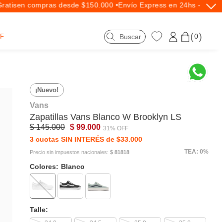
tis
en compras desde $150.000 •
Envío Express en 24hs - Exclus
0
F
¡Nuevo!
Vans
Zapatillas
Vans
Blanco W Brooklyn LS
$ 145.000
$ 99.000
31% OFF
3 cuotas SIN INTERÉS de $33.000
TEA: 0%
Precio sin impuestos nacionales:
$ 81818
Colores:
Blanco
Talle: