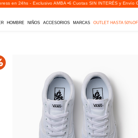
ess en 24hs - Exclusivo AMBA •
6 Cuotas SIN INTERÉS y Envío Gra
ER
HOMBRE
NIÑOS
ACCESORIOS
MARCAS
OUTLET HASTA 50%OF