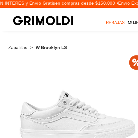
 INTERÉS y Envío Gratis
en compras desde $150.000 •
Envío Expr
REBAJAS
MUJ
Zapatillas
W Brooklyn LS