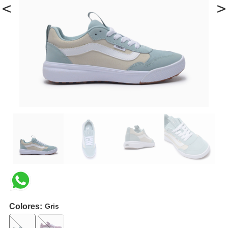
<
>
Colores:
Gris