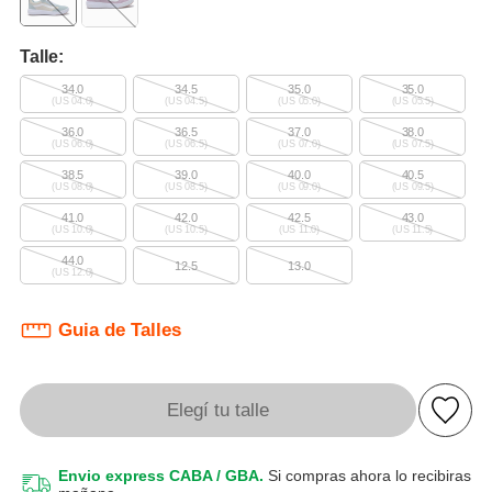
Talle:
34.0
34.5
35.0
35.0
(US 04.0)
(US 04.5)
(US 05.0)
(US 05.5)
36.0
36.5
37.0
38.0
(US 06.0)
(US 06.5)
(US 07.0)
(US 07.5)
38.5
39.0
40.0
40.5
(US 08.0)
(US 08.5)
(US 09.0)
(US 09.5)
41.0
42.0
42.5
43.0
(US 10.0)
(US 10.5)
(US 11.0)
(US 11.5)
44.0
12.5
13.0
(US 12.0)
Guia de Talles
Elegí tu talle
Envio express CABA / GBA.
Si compras ahora lo recibiras