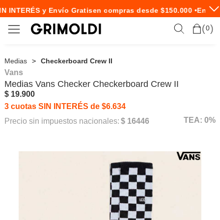
N INTERÉS y Envío Gratis
en compras desde $150.000 •
Envío 
0
Medias
Checkerboard Crew II
Vans
Medias
Vans
Checker Checkerboard Crew II
$ 19.900
3 cuotas SIN INTERÉS de $6.634
TEA: 0%
Precio sin impuestos nacionales:
$ 16446