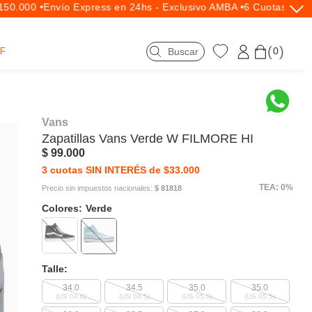
0.000 •
Envío Express en 24hs - Exclusivo AMBA •
6 Cuotas SIN I
0
F
Vans
Zapatillas
Vans
Verde W FILMORE HI
$ 99.000
3 cuotas SIN INTERÉS de $33.000
TEA: 0%
Precio sin impuestos nacionales:
$ 81818
Colores:
Verde
Talle:
34.0
34.5
35.0
35.0
(US 04.0)
(US 04.5)
(US 05.0)
(US 05.5)