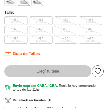
Talle:
35.0
35.5
36.0
36.5
(US 05.0)
(US 05.5)
(US 06.0)
(US 06.5)
37.0
37.5
38.0
38.5
(US 07.0)
(US 07.5)
(US 08.0)
(US 08.5)
39.0
39.5
40.0
40.5
(US 09.0)
(US 09.5)
(US 10.0)
(US 10.5)
Guia de Talles
Elegí tu talle
Envio express CABA / GBA.
Recibilo hoy comprando
antes de las 11hs
Ver stock en locales