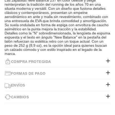
Las zapatillas New Balance 237 en color celeste y beige
reinterpretan la tradición del running de los años 70 en una
silueta moderna y versátil. Con un diseño que fusiona detalles
clásicos y contemporáneos, presentan un empeine
aerodinámico en ante y malla sin revestimiento, combinado con
una entresuela de EVA que brinda comodidad y amortiguación.
Su suela ondulada en forma de espiga con envoltura de caucho
asimétrico en la punta mejora la tracción y la estabilidad.
Detalles como la "N" sobredimensionada, la lengüeta de espuma
expuesta y el texto en ángulo "New Balance" en la pestaña del
talón refuerzan su estética retro con un toque actual. Con un
peso de 252 g (8,9 oz), es la opción ideal para quienes buscan
un calzado cómodo y con estilo inspirado en el legado de la
marca.
COMPRA PROTEGIDA
FORMAS DE PAGO
ENVÍOS
CAMBIOS