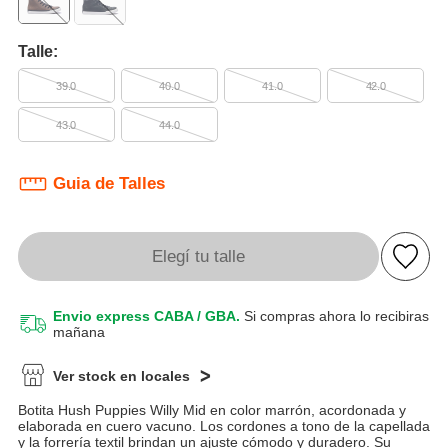
Talle:
39.0
40.0
41.0
42.0
43.0
44.0
Guia de Talles
Elegí tu talle
Envio express CABA / GBA.
Si compras ahora lo recibiras
mañana
Ver stock en locales
Botita Hush Puppies Willy Mid en color marrón, acordonada y
elaborada en cuero vacuno. Los cordones a tono de la capellada
y la forrería textil brindan un ajuste cómodo y duradero. Su