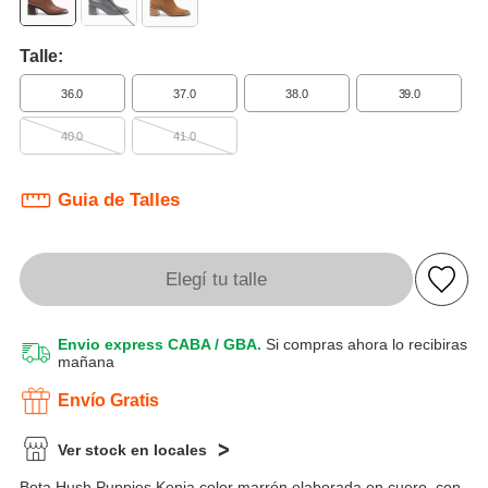
Talle:
36.0
37.0
38.0
39.0
40.0
41.0
Guia de Talles
Elegí tu talle
Envio express CABA / GBA.
Si compras ahora lo recibiras
mañana
Envío Gratis
Ver stock en locales
Bota Hush Puppies Kenia color marrón elaborada en cuero, con