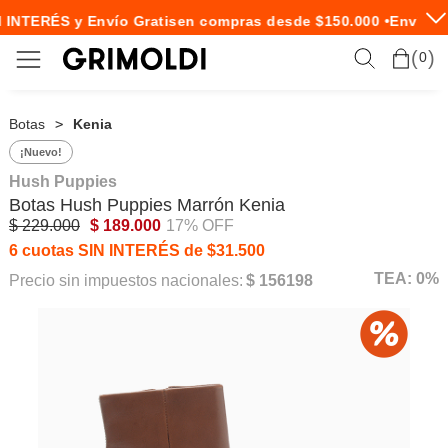
 INTERÉS y Envío Gratis
en compras desde $150.000 •
Envío Ex
0
Botas
Kenia
¡Nuevo!
Hush Puppies
Botas
Hush Puppies
Marrón Kenia
$ 229.000
$ 189.000
17% OFF
6 cuotas SIN INTERÉS de $31.500
TEA: 0%
Precio sin impuestos nacionales:
$ 156198