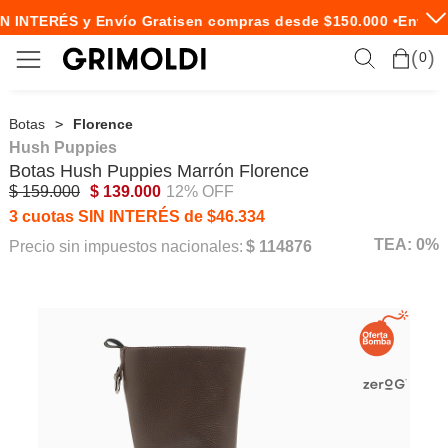
N INTERÉS y Envío Gratis
en compras desde $150.000 •
Envío E
0
Botas
Florence
Hush Puppies
Botas
Hush Puppies
Marrón Florence
$ 159.000
$ 139.000
12% OFF
3 cuotas SIN INTERÉS de $46.334
TEA: 0%
Precio sin impuestos nacionales:
$ 114876