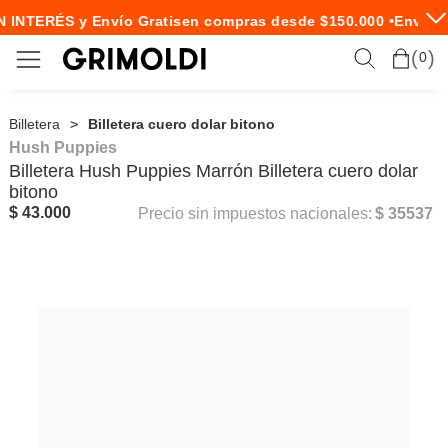
 INTERÉS y Envío Gratis
en compras desde $150.000 •
Envío E
0
Billetera
Billetera cuero dolar bitono
Hush Puppies
Billetera
Hush Puppies
Marrón Billetera cuero dolar
bitono
$ 43.000
Precio sin impuestos nacionales:
$ 35537