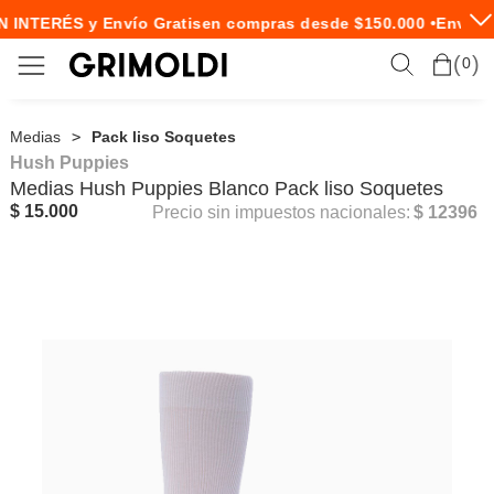
N INTERÉS y Envío Gratis
en compras desde $150.000 •
Envío E
0
Medias
Pack liso Soquetes
Hush Puppies
Medias
Hush Puppies
Blanco Pack liso Soquetes
$ 15.000
Precio sin impuestos nacionales:
$ 12396