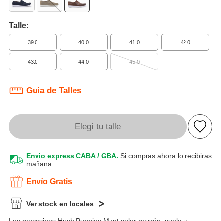
Talle:
39.0
40.0
41.0
42.0
43.0
44.0
45.0
Guia de Talles
Elegí tu talle
Envio express CABA / GBA.
Si compras ahora lo recibiras
mañana
Envío Gratis
Ver stock en locales
Los mocasines Hush Puppies Mont color marrón, suela y