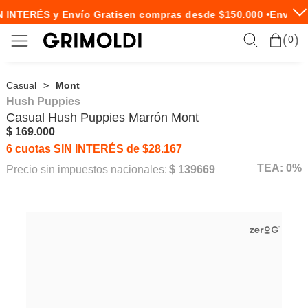
 INTERÉS y Envío Gratis
en compras desde $150.000 •
Envío E
0
Casual
Mont
Hush Puppies
Casual
Hush Puppies
Marrón Mont
$ 169.000
6 cuotas SIN INTERÉS de $28.167
TEA: 0%
Precio sin impuestos nacionales:
$ 139669